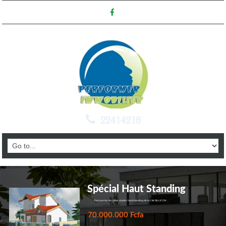
22414218
Spécial Haut Standing
Découvrez les villas duplex haut standing de la Cité SILLICON
70.000.000 Fcfa